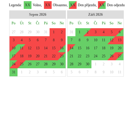
Legenda:
XX
Volno,
XX
Obsazeno,
XX
Den příjezdu,
XX
Den odjezdu
Srpen 2026
Září 2026
Po
Út
St
Čt
Pá
So
Ne
Po
Út
St
Čt
Pá
So
Ne
27
28
29
30
31
1
2
31
1
2
3
4
5
6
3
4
5
6
7
8
9
7
8
9
10
11
12
13
10
11
12
13
14
15
16
14
15
16
17
18
19
20
17
18
19
20
21
22
23
21
22
23
24
25
26
27
24
25
26
27
28
29
30
28
29
30
1
2
3
4
31
1
2
3
4
5
6
5
6
7
8
9
10
11