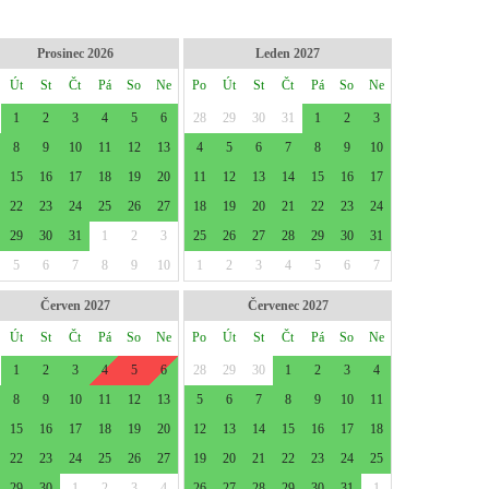
Prosinec 2026
Leden 2027
Út
St
Čt
Pá
So
Ne
Po
Út
St
Čt
Pá
So
Ne
1
2
3
4
5
6
28
29
30
31
1
2
3
8
9
10
11
12
13
4
5
6
7
8
9
10
15
16
17
18
19
20
11
12
13
14
15
16
17
22
23
24
25
26
27
18
19
20
21
22
23
24
29
30
31
1
2
3
25
26
27
28
29
30
31
5
6
7
8
9
10
1
2
3
4
5
6
7
Červen 2027
Červenec 2027
Út
St
Čt
Pá
So
Ne
Po
Út
St
Čt
Pá
So
Ne
1
2
3
4
5
6
28
29
30
1
2
3
4
8
9
10
11
12
13
5
6
7
8
9
10
11
15
16
17
18
19
20
12
13
14
15
16
17
18
22
23
24
25
26
27
19
20
21
22
23
24
25
29
30
1
2
3
4
26
27
28
29
30
31
1