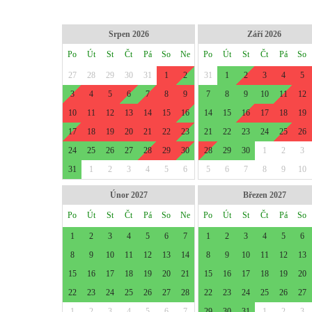
Srpen 2026
Září 2026
Po
Út
St
Čt
Pá
So
Ne
Po
Út
St
Čt
Pá
So
27
28
29
30
31
1
2
31
1
2
3
4
5
3
4
5
6
7
8
9
7
8
9
10
11
12
10
11
12
13
14
15
16
14
15
16
17
18
19
17
18
19
20
21
22
23
21
22
23
24
25
26
24
25
26
27
28
29
30
28
29
30
1
2
3
31
1
2
3
4
5
6
5
6
7
8
9
10
Únor 2027
Březen 2027
Po
Út
St
Čt
Pá
So
Ne
Po
Út
St
Čt
Pá
So
1
2
3
4
5
6
7
1
2
3
4
5
6
8
9
10
11
12
13
14
8
9
10
11
12
13
15
16
17
18
19
20
21
15
16
17
18
19
20
22
23
24
25
26
27
28
22
23
24
25
26
27
1
2
3
4
5
6
7
29
30
31
1
2
3