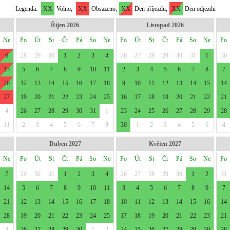
Legenda:
XX
Volno,
XX
Obsazeno,
XX
Den příjezdu,
XX
Den odjezdu
Říjen 2026
Listopad 2026
Ne
Po
Út
St
Čt
Pá
So
Ne
Po
Út
St
Čt
Pá
So
Ne
Po
6
28
29
30
1
2
3
4
26
27
28
29
30
31
1
30
13
5
6
7
8
9
10
11
2
3
4
5
6
7
8
7
20
12
13
14
15
16
17
18
9
10
11
12
13
14
15
14
27
19
20
21
22
23
24
25
16
17
18
19
20
21
22
21
4
26
27
28
29
30
31
1
23
24
25
26
27
28
29
28
11
2
3
4
5
6
7
8
30
1
2
3
4
5
6
4
Duben 2027
Květen 2027
Ne
Po
Út
St
Čt
Pá
So
Ne
Po
Út
St
Čt
Pá
So
Ne
Po
7
29
30
31
1
2
3
4
26
27
28
29
30
1
2
31
14
5
6
7
8
9
10
11
3
4
5
6
7
8
9
7
21
12
13
14
15
16
17
18
10
11
12
13
14
15
16
14
28
19
20
21
22
23
24
25
17
18
19
20
21
22
23
21
4
26
27
28
29
30
1
2
24
25
26
27
28
29
30
28