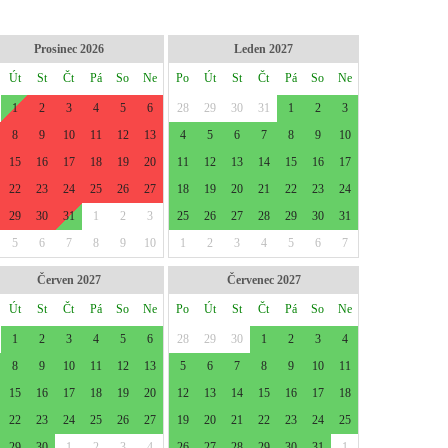
Prosinec 2026
Leden 2027
Út
St
Čt
Pá
So
Ne
Po
Út
St
Čt
Pá
So
Ne
1
2
3
4
5
6
28
29
30
31
1
2
3
8
9
10
11
12
13
4
5
6
7
8
9
10
15
16
17
18
19
20
11
12
13
14
15
16
17
22
23
24
25
26
27
18
19
20
21
22
23
24
29
30
31
1
2
3
25
26
27
28
29
30
31
5
6
7
8
9
10
1
2
3
4
5
6
7
Červen 2027
Červenec 2027
Út
St
Čt
Pá
So
Ne
Po
Út
St
Čt
Pá
So
Ne
1
2
3
4
5
6
28
29
30
1
2
3
4
8
9
10
11
12
13
5
6
7
8
9
10
11
15
16
17
18
19
20
12
13
14
15
16
17
18
22
23
24
25
26
27
19
20
21
22
23
24
25
29
30
1
2
3
4
26
27
28
29
30
31
1