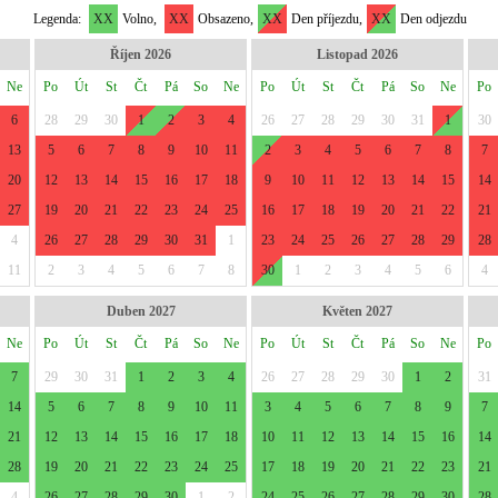
Legenda:
XX
Volno,
XX
Obsazeno,
XX
Den příjezdu,
XX
Den odjezdu
Říjen 2026
Listopad 2026
Ne
Po
Út
St
Čt
Pá
So
Ne
Po
Út
St
Čt
Pá
So
Ne
Po
6
28
29
30
1
2
3
4
26
27
28
29
30
31
1
30
13
5
6
7
8
9
10
11
2
3
4
5
6
7
8
7
20
12
13
14
15
16
17
18
9
10
11
12
13
14
15
14
27
19
20
21
22
23
24
25
16
17
18
19
20
21
22
21
4
26
27
28
29
30
31
1
23
24
25
26
27
28
29
28
11
2
3
4
5
6
7
8
30
1
2
3
4
5
6
4
Duben 2027
Květen 2027
Ne
Po
Út
St
Čt
Pá
So
Ne
Po
Út
St
Čt
Pá
So
Ne
Po
7
29
30
31
1
2
3
4
26
27
28
29
30
1
2
31
14
5
6
7
8
9
10
11
3
4
5
6
7
8
9
7
21
12
13
14
15
16
17
18
10
11
12
13
14
15
16
14
28
19
20
21
22
23
24
25
17
18
19
20
21
22
23
21
4
26
27
28
29
30
1
2
24
25
26
27
28
29
30
28