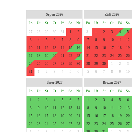
Srpen 2026
Září 2026
Po
Út
St
Čt
Pá
So
Ne
Po
Út
St
Čt
Pá
So
27
28
29
30
31
1
2
31
1
2
3
4
5
3
4
5
6
7
8
9
7
8
9
10
11
12
10
11
12
13
14
15
16
14
15
16
17
18
19
17
18
19
20
21
22
23
21
22
23
24
25
26
24
25
26
27
28
29
30
28
29
30
1
2
3
31
1
2
3
4
5
6
5
6
7
8
9
10
Únor 2027
Březen 2027
Po
Út
St
Čt
Pá
So
Ne
Po
Út
St
Čt
Pá
So
1
2
3
4
5
6
7
1
2
3
4
5
6
8
9
10
11
12
13
14
8
9
10
11
12
13
15
16
17
18
19
20
21
15
16
17
18
19
20
22
23
24
25
26
27
28
22
23
24
25
26
27
1
2
3
4
5
6
7
29
30
31
1
2
3