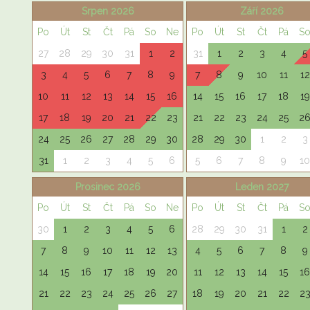
Srpen 2026
Září 2026
Po
Út
St
Čt
Pá
So
Ne
Po
Út
St
Čt
Pá
S
27
28
29
30
31
1
2
31
1
2
3
4
5
3
4
5
6
7
8
9
7
8
9
10
11
12
10
11
12
13
14
15
16
14
15
16
17
18
19
17
18
19
20
21
22
23
21
22
23
24
25
2
24
25
26
27
28
29
30
28
29
30
1
2
3
31
1
2
3
4
5
6
5
6
7
8
9
10
Prosinec 2026
Leden 2027
Po
Út
St
Čt
Pá
So
Ne
Po
Út
St
Čt
Pá
S
30
1
2
3
4
5
6
28
29
30
31
1
2
7
8
9
10
11
12
13
4
5
6
7
8
9
14
15
16
17
18
19
20
11
12
13
14
15
16
21
22
23
24
25
26
27
18
19
20
21
22
2