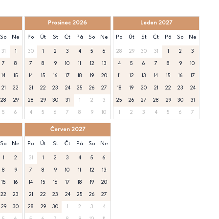
Prosinec 2026
Leden 2027
So
Ne
Po
Út
St
Čt
Pá
So
Ne
Po
Út
St
Čt
Pá
So
Ne
31
1
30
1
2
3
4
5
6
28
29
30
31
1
2
3
7
8
7
8
9
10
11
12
13
4
5
6
7
8
9
10
14
15
14
15
16
17
18
19
20
11
12
13
14
15
16
17
21
22
21
22
23
24
25
26
27
18
19
20
21
22
23
24
28
29
28
29
30
31
1
2
3
25
26
27
28
29
30
31
5
6
4
5
6
7
8
9
10
1
2
3
4
5
6
7
Červen 2027
So
Ne
Po
Út
St
Čt
Pá
So
Ne
1
2
31
1
2
3
4
5
6
8
9
7
8
9
10
11
12
13
15
16
14
15
16
17
18
19
20
22
23
21
22
23
24
25
26
27
29
30
28
29
30
1
2
3
4