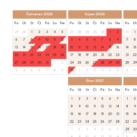
Červenec 2026
Srpen 2026
Po
Út
St
Čt
Pá
So
Ne
Po
Út
St
Čt
Pá
So
Ne
Po
Út
29
30
1
2
3
4
5
27
28
29
30
31
1
2
31
1
6
7
8
9
10
11
12
3
4
5
6
7
8
9
7
8
13
14
15
16
17
18
19
10
11
12
13
14
15
16
14
15
20
21
22
23
24
25
26
17
18
19
20
21
22
23
21
22
27
28
29
30
31
1
2
24
25
26
27
28
29
30
28
29
3
4
5
6
7
8
9
31
1
2
3
4
5
6
5
6
Únor 2027
Po
Út
St
Čt
Pá
So
Ne
Po
Út
1
2
3
4
5
6
7
1
2
8
9
10
11
12
13
14
8
9
15
16
17
18
19
20
21
15
16
22
23
24
25
26
27
28
22
23
1
2
3
4
5
6
7
29
30