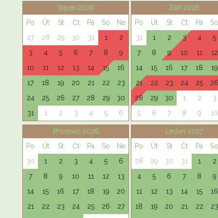
Srpen 2026
Září 2026
Po
Út
St
Čt
Pá
So
Ne
Po
Út
St
Čt
Pá
S
27
28
29
30
31
1
2
31
1
2
3
4
5
3
4
5
6
7
8
9
7
8
9
10
11
12
10
11
12
13
14
15
16
14
15
16
17
18
19
17
18
19
20
21
22
23
21
22
23
24
25
2
24
25
26
27
28
29
30
28
29
30
1
2
3
31
1
2
3
4
5
6
5
6
7
8
9
10
Prosinec 2026
Leden 2027
Po
Út
St
Čt
Pá
So
Ne
Po
Út
St
Čt
Pá
S
30
1
2
3
4
5
6
28
29
30
31
1
2
7
8
9
10
11
12
13
4
5
6
7
8
9
14
15
16
17
18
19
20
11
12
13
14
15
16
21
22
23
24
25
26
27
18
19
20
21
22
2