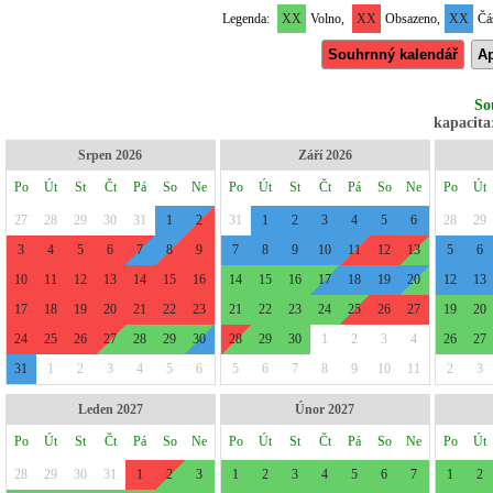
Legenda:
XX
Volno,
XX
Obsazeno,
XX
Čás
Souhrnný kalendář
Ap
So
kapacita:
Srpen 2026
Září 2026
Po
Út
St
Čt
Pá
So
Ne
Po
Út
St
Čt
Pá
So
Ne
Po
Út
27
28
29
30
31
1
2
31
1
2
3
4
5
6
28
29
3
4
5
6
7
8
9
7
8
9
10
11
12
13
5
6
10
11
12
13
14
15
16
14
15
16
17
18
19
20
12
13
17
18
19
20
21
22
23
21
22
23
24
25
26
27
19
20
24
25
26
27
28
29
30
28
29
30
1
2
3
4
26
27
31
1
2
3
4
5
6
5
6
7
8
9
10
11
2
3
Leden 2027
Únor 2027
Po
Út
St
Čt
Pá
So
Ne
Po
Út
St
Čt
Pá
So
Ne
Po
Út
28
29
30
31
1
2
3
1
2
3
4
5
6
7
1
2