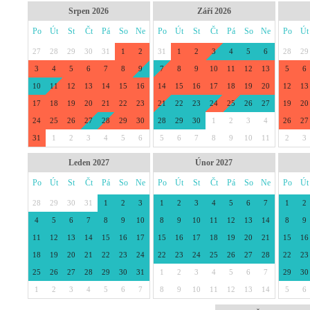
Srpen 2026
Září 2026
Po
Út
St
Čt
Pá
So
Ne
Po
Út
St
Čt
Pá
So
Ne
Po
Út
27
28
29
30
31
1
2
31
1
2
3
4
5
6
28
29
3
4
5
6
7
8
9
7
8
9
10
11
12
13
5
6
10
11
12
13
14
15
16
14
15
16
17
18
19
20
12
13
17
18
19
20
21
22
23
21
22
23
24
25
26
27
19
20
24
25
26
27
28
29
30
28
29
30
1
2
3
4
26
27
31
1
2
3
4
5
6
5
6
7
8
9
10
11
2
3
Leden 2027
Únor 2027
Po
Út
St
Čt
Pá
So
Ne
Po
Út
St
Čt
Pá
So
Ne
Po
Út
28
29
30
31
1
2
3
1
2
3
4
5
6
7
1
2
4
5
6
7
8
9
10
8
9
10
11
12
13
14
8
9
11
12
13
14
15
16
17
15
16
17
18
19
20
21
15
16
18
19
20
21
22
23
24
22
23
24
25
26
27
28
22
23
25
26
27
28
29
30
31
1
2
3
4
5
6
7
29
30
1
2
3
4
5
6
7
8
9
10
11
12
13
14
5
6