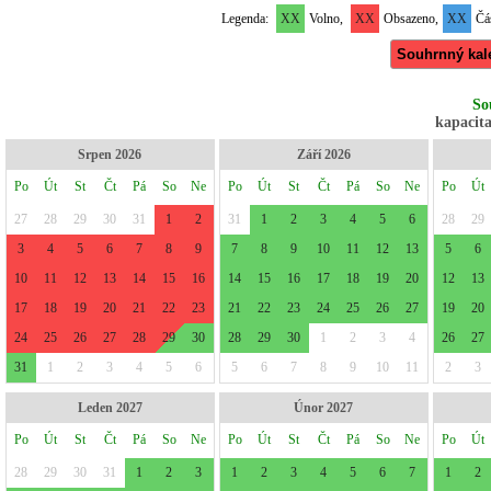
Legenda:
XX
Volno,
XX
Obsazeno,
XX
Čás
Souhrnný kal
So
kapacita
Srpen 2026
Září 2026
Po
Út
St
Čt
Pá
So
Ne
Po
Út
St
Čt
Pá
So
Ne
Po
Út
27
28
29
30
31
1
2
31
1
2
3
4
5
6
28
29
3
4
5
6
7
8
9
7
8
9
10
11
12
13
5
6
10
11
12
13
14
15
16
14
15
16
17
18
19
20
12
13
17
18
19
20
21
22
23
21
22
23
24
25
26
27
19
20
24
25
26
27
28
29
30
28
29
30
1
2
3
4
26
27
31
1
2
3
4
5
6
5
6
7
8
9
10
11
2
3
Leden 2027
Únor 2027
Po
Út
St
Čt
Pá
So
Ne
Po
Út
St
Čt
Pá
So
Ne
Po
Út
28
29
30
31
1
2
3
1
2
3
4
5
6
7
1
2