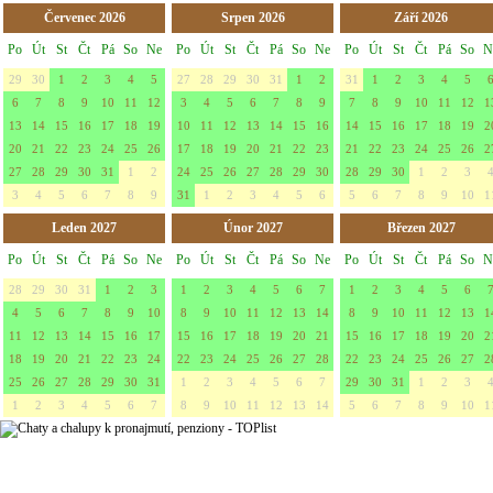
Červenec 2026
Srpen 2026
Září 2026
Po
Út
St
Čt
Pá
So
Ne
Po
Út
St
Čt
Pá
So
Ne
Po
Út
St
Čt
Pá
So
N
29
30
1
2
3
4
5
27
28
29
30
31
1
2
31
1
2
3
4
5
6
7
8
9
10
11
12
3
4
5
6
7
8
9
7
8
9
10
11
12
1
13
14
15
16
17
18
19
10
11
12
13
14
15
16
14
15
16
17
18
19
2
20
21
22
23
24
25
26
17
18
19
20
21
22
23
21
22
23
24
25
26
2
27
28
29
30
31
1
2
24
25
26
27
28
29
30
28
29
30
1
2
3
3
4
5
6
7
8
9
31
1
2
3
4
5
6
5
6
7
8
9
10
1
Leden 2027
Únor 2027
Březen 2027
Po
Út
St
Čt
Pá
So
Ne
Po
Út
St
Čt
Pá
So
Ne
Po
Út
St
Čt
Pá
So
N
28
29
30
31
1
2
3
1
2
3
4
5
6
7
1
2
3
4
5
6
4
5
6
7
8
9
10
8
9
10
11
12
13
14
8
9
10
11
12
13
1
11
12
13
14
15
16
17
15
16
17
18
19
20
21
15
16
17
18
19
20
2
18
19
20
21
22
23
24
22
23
24
25
26
27
28
22
23
24
25
26
27
2
25
26
27
28
29
30
31
1
2
3
4
5
6
7
29
30
31
1
2
3
1
2
3
4
5
6
7
8
9
10
11
12
13
14
5
6
7
8
9
10
1