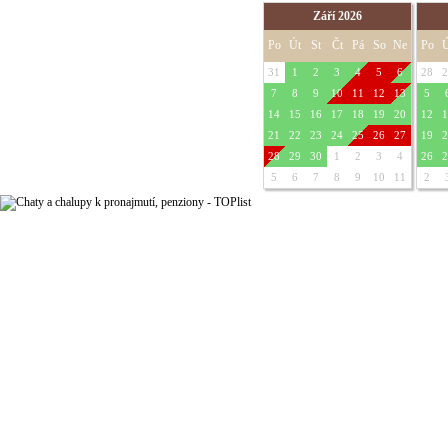
Září 2026
Po
Út
St
Čt
Pá
So
Ne
Po
Ú
31
1
2
3
4
5
6
28
2
7
8
9
10
11
12
13
5
14
15
16
17
18
19
20
12
1
21
22
23
24
25
26
27
19
2
28
29
30
1
2
3
4
26
2
5
6
7
8
9
10
11
2