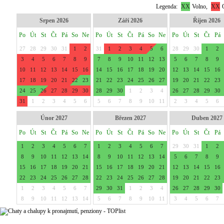
Legenda:
XX
Volno,
XX
O
Srpen 2026
Září 2026
Říjen 2026
Po
Út
St
Čt
Pá
So
Ne
Po
Út
St
Čt
Pá
So
Ne
Po
Út
St
Čt
Pá
27
28
29
30
31
1
2
31
1
2
3
4
5
6
28
29
30
1
2
3
4
5
6
7
8
9
7
8
9
10
11
12
13
5
6
7
8
9
10
11
12
13
14
15
16
14
15
16
17
18
19
20
12
13
14
15
16
17
18
19
20
21
22
23
21
22
23
24
25
26
27
19
20
21
22
23
24
25
26
27
28
29
30
28
29
30
1
2
3
4
26
27
28
29
30
31
1
2
3
4
5
6
5
6
7
8
9
10
11
2
3
4
5
6
Únor 2027
Březen 2027
Duben 2027
Po
Út
St
Čt
Pá
So
Ne
Po
Út
St
Čt
Pá
So
Ne
Po
Út
St
Čt
Pá
1
2
3
4
5
6
7
1
2
3
4
5
6
7
29
30
31
1
2
8
9
10
11
12
13
14
8
9
10
11
12
13
14
5
6
7
8
9
15
16
17
18
19
20
21
15
16
17
18
19
20
21
12
13
14
15
16
22
23
24
25
26
27
28
22
23
24
25
26
27
28
19
20
21
22
23
1
2
3
4
5
6
7
29
30
31
1
2
3
4
26
27
28
29
30
8
9
10
11
12
13
14
5
6
7
8
9
10
11
3
4
5
6
7