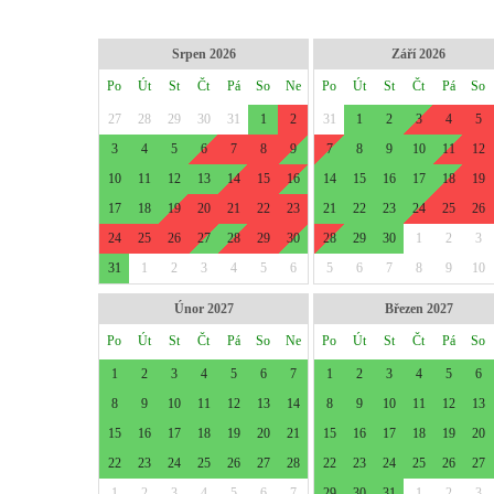
Srpen 2026
Září 2026
Po
Út
St
Čt
Pá
So
Ne
Po
Út
St
Čt
Pá
So
27
28
29
30
31
1
2
31
1
2
3
4
5
3
4
5
6
7
8
9
7
8
9
10
11
12
10
11
12
13
14
15
16
14
15
16
17
18
19
17
18
19
20
21
22
23
21
22
23
24
25
26
24
25
26
27
28
29
30
28
29
30
1
2
3
31
1
2
3
4
5
6
5
6
7
8
9
10
Únor 2027
Březen 2027
Po
Út
St
Čt
Pá
So
Ne
Po
Út
St
Čt
Pá
So
1
2
3
4
5
6
7
1
2
3
4
5
6
8
9
10
11
12
13
14
8
9
10
11
12
13
15
16
17
18
19
20
21
15
16
17
18
19
20
22
23
24
25
26
27
28
22
23
24
25
26
27
1
2
3
4
5
6
7
29
30
31
1
2
3