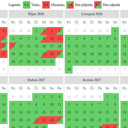
Legenda:
XX
Volno,
XX
Obsazeno,
XX
Den příjezdu,
XX
Den odjezdu
Říjen 2026
Listopad 2026
Ne
Po
Út
St
Čt
Pá
So
Ne
Po
Út
St
Čt
Pá
So
Ne
Po
6
28
29
30
1
2
3
4
26
27
28
29
30
31
1
30
13
5
6
7
8
9
10
11
2
3
4
5
6
7
8
7
20
12
13
14
15
16
17
18
9
10
11
12
13
14
15
14
27
19
20
21
22
23
24
25
16
17
18
19
20
21
22
21
4
26
27
28
29
30
31
1
23
24
25
26
27
28
29
28
11
2
3
4
5
6
7
8
30
1
2
3
4
5
6
4
Duben 2027
Květen 2027
Ne
Po
Út
St
Čt
Pá
So
Ne
Po
Út
St
Čt
Pá
So
Ne
Po
7
29
30
31
1
2
3
4
26
27
28
29
30
1
2
31
14
5
6
7
8
9
10
11
3
4
5
6
7
8
9
7
21
12
13
14
15
16
17
18
10
11
12
13
14
15
16
14
28
19
20
21
22
23
24
25
17
18
19
20
21
22
23
21
4
26
27
28
29
30
1
2
24
25
26
27
28
29
30
28