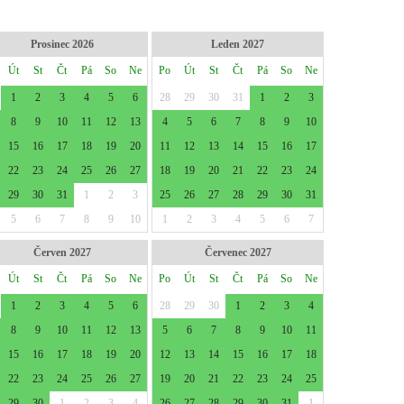
Prosinec 2026
Leden 2027
Út
St
Čt
Pá
So
Ne
Po
Út
St
Čt
Pá
So
Ne
1
2
3
4
5
6
28
29
30
31
1
2
3
8
9
10
11
12
13
4
5
6
7
8
9
10
15
16
17
18
19
20
11
12
13
14
15
16
17
22
23
24
25
26
27
18
19
20
21
22
23
24
29
30
31
1
2
3
25
26
27
28
29
30
31
5
6
7
8
9
10
1
2
3
4
5
6
7
Červen 2027
Červenec 2027
Út
St
Čt
Pá
So
Ne
Po
Út
St
Čt
Pá
So
Ne
1
2
3
4
5
6
28
29
30
1
2
3
4
8
9
10
11
12
13
5
6
7
8
9
10
11
15
16
17
18
19
20
12
13
14
15
16
17
18
22
23
24
25
26
27
19
20
21
22
23
24
25
29
30
1
2
3
4
26
27
28
29
30
31
1