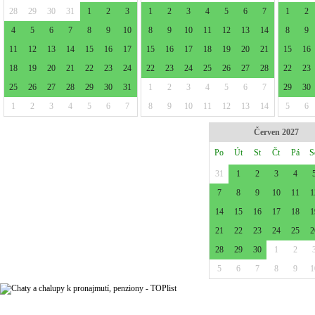
28
29
30
31
1
2
3
1
2
3
4
5
6
7
1
2
4
5
6
7
8
9
10
8
9
10
11
12
13
14
8
9
11
12
13
14
15
16
17
15
16
17
18
19
20
21
15
16
18
19
20
21
22
23
24
22
23
24
25
26
27
28
22
23
25
26
27
28
29
30
31
1
2
3
4
5
6
7
29
30
1
2
3
4
5
6
7
8
9
10
11
12
13
14
5
6
Červen 2027
Po
Út
St
Čt
Pá
S
31
1
2
3
4
7
8
9
10
11
1
14
15
16
17
18
1
21
22
23
24
25
2
28
29
30
1
2
5
6
7
8
9
1