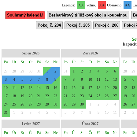
Legenda:
XX
Volno,
XX
Obsazeno,
XX
Čás
Souhrnný kalendář
Bezbariérový třílůžkový okoj s koupelnou
Be
Pokoj č. 204
Pokoj č. 205
Pokoj č. 206
Pokoj 
So
kapacit
Srpen 2026
Září 2026
Po
Út
St
Čt
Pá
So
Ne
Po
Út
St
Čt
Pá
So
Ne
Po
Út
27
28
29
30
31
1
2
31
1
2
3
4
5
6
28
29
3
4
5
6
7
8
9
7
8
9
10
11
12
13
5
6
10
11
12
13
14
15
16
14
15
16
17
18
19
20
12
13
17
18
19
20
21
22
23
21
22
23
24
25
26
27
19
20
24
25
26
27
28
29
30
28
29
30
1
2
3
4
26
27
31
1
2
3
4
5
6
5
6
7
8
9
10
11
2
3
Leden 2027
Únor 2027
Po
Út
St
Čt
Pá
So
Ne
Po
Út
St
Čt
Pá
So
Ne
Po
Út