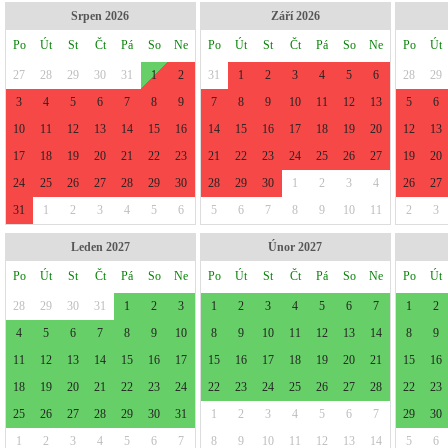
Srpen 2026
Září 2026
Po
Út
St
Čt
Pá
So
Ne
Po
Út
St
Čt
Pá
So
Ne
Po
Út
27
28
29
30
31
1
2
31
1
2
3
4
5
6
28
29
3
4
5
6
7
8
9
7
8
9
10
11
12
13
5
6
10
11
12
13
14
15
16
14
15
16
17
18
19
20
12
13
17
18
19
20
21
22
23
21
22
23
24
25
26
27
19
20
24
25
26
27
28
29
30
28
29
30
1
2
3
4
26
27
31
1
2
3
4
5
6
5
6
7
8
9
10
11
2
3
Leden 2027
Únor 2027
Po
Út
St
Čt
Pá
So
Ne
Po
Út
St
Čt
Pá
So
Ne
Po
Út
28
29
30
31
1
2
3
1
2
3
4
5
6
7
1
2
4
5
6
7
8
9
10
8
9
10
11
12
13
14
8
9
11
12
13
14
15
16
17
15
16
17
18
19
20
21
15
16
18
19
20
21
22
23
24
22
23
24
25
26
27
28
22
23
25
26
27
28
29
30
31
1
2
3
4
5
6
7
29
30
1
2
3
4
5
6
7
8
9
10
11
12
13
14
5
6