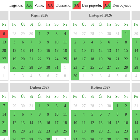
Legenda:
XX
Volno,
XX
Obsazeno,
XX
Den příjezdu,
XX
Den odjezdu
Říjen 2026
Listopad 2026
Ne
Po
Út
St
Čt
Pá
So
Ne
Po
Út
St
Čt
Pá
So
Ne
Po
6
28
29
30
1
2
3
4
26
27
28
29
30
31
1
30
13
5
6
7
8
9
10
11
2
3
4
5
6
7
8
7
20
12
13
14
15
16
17
18
9
10
11
12
13
14
15
14
27
19
20
21
22
23
24
25
16
17
18
19
20
21
22
21
4
26
27
28
29
30
31
1
23
24
25
26
27
28
29
28
11
2
3
4
5
6
7
8
30
1
2
3
4
5
6
4
Duben 2027
Květen 2027
Ne
Po
Út
St
Čt
Pá
So
Ne
Po
Út
St
Čt
Pá
So
Ne
Po
7
29
30
31
1
2
3
4
26
27
28
29
30
1
2
31
14
5
6
7
8
9
10
11
3
4
5
6
7
8
9
7
21
12
13
14
15
16
17
18
10
11
12
13
14
15
16
14
28
19
20
21
22
23
24
25
17
18
19
20
21
22
23
21
4
26
27
28
29
30
1
2
24
25
26
27
28
29
30
28