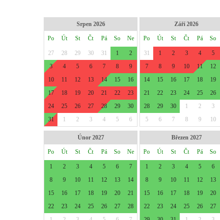
Srpen 2026
Září 2026
Po
Út
St
Čt
Pá
So
Ne
Po
Út
St
Čt
Pá
So
27
28
29
30
31
1
2
31
1
2
3
4
5
3
4
5
6
7
8
9
7
8
9
10
11
12
10
11
12
13
14
15
16
14
15
16
17
18
19
17
18
19
20
21
22
23
21
22
23
24
25
26
24
25
26
27
28
29
30
28
29
30
1
2
3
31
1
2
3
4
5
6
5
6
7
8
9
10
Únor 2027
Březen 2027
Po
Út
St
Čt
Pá
So
Ne
Po
Út
St
Čt
Pá
So
1
2
3
4
5
6
7
1
2
3
4
5
6
8
9
10
11
12
13
14
8
9
10
11
12
13
15
16
17
18
19
20
21
15
16
17
18
19
20
22
23
24
25
26
27
28
22
23
24
25
26
27
1
2
3
4
5
6
7
29
30
31
1
2
3