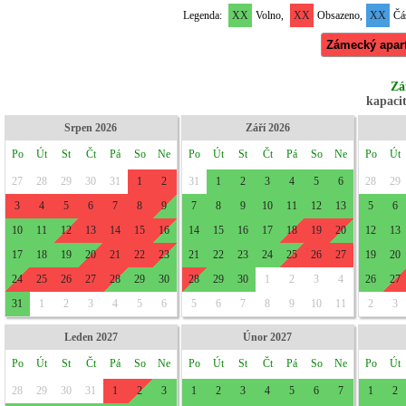
Legenda:
XX
Volno,
XX
Obsazeno,
XX
Čás
Zámecký apar
Zá
kapacit
Srpen 2026
Září 2026
Po
Út
St
Čt
Pá
So
Ne
Po
Út
St
Čt
Pá
So
Ne
Po
Út
27
28
29
30
31
1
2
31
1
2
3
4
5
6
28
29
3
4
5
6
7
8
9
7
8
9
10
11
12
13
5
6
10
11
12
13
14
15
16
14
15
16
17
18
19
20
12
13
17
18
19
20
21
22
23
21
22
23
24
25
26
27
19
20
24
25
26
27
28
29
30
28
29
30
1
2
3
4
26
27
31
1
2
3
4
5
6
5
6
7
8
9
10
11
2
3
Leden 2027
Únor 2027
Po
Út
St
Čt
Pá
So
Ne
Po
Út
St
Čt
Pá
So
Ne
Po
Út
28
29
30
31
1
2
3
1
2
3
4
5
6
7
1
2