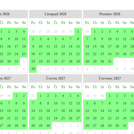
n 2026
Listopad 2026
Prosinec 2026
Čt
Pá
So
Ne
Po
Út
St
Čt
Pá
So
Ne
Po
Út
St
Čt
Pá
So
N
1
2
3
4
26
27
28
29
30
31
1
30
1
2
3
4
5
6
8
9
10
11
2
3
4
5
6
7
8
7
8
9
10
11
12
13
15
16
17
18
9
10
11
12
13
14
15
14
15
16
17
18
19
20
22
23
24
25
16
17
18
19
20
21
22
21
22
23
24
25
26
27
29
30
31
1
23
24
25
26
27
28
29
28
29
30
31
1
2
3
5
6
7
8
30
1
2
3
4
5
6
4
5
6
7
8
9
10
en 2027
Červen 2027
Červenec 2027
Čt
Pá
So
Ne
Po
Út
St
Čt
Pá
So
Ne
Po
Út
St
Čt
Pá
So
N
29
30
1
2
31
1
2
3
4
5
6
28
29
30
1
2
3
4
6
7
8
9
7
8
9
10
11
12
13
5
6
7
8
9
10
11
13
14
15
16
14
15
16
17
18
19
20
12
13
14
15
16
17
18
20
21
22
23
21
22
23
24
25
26
27
19
20
21
22
23
24
25
27
28
29
30
28
29
30
1
2
3
4
26
27
28
29
30
31
1
3
4
5
6
5
6
7
8
9
10
11
2
3
4
5
6
7
8