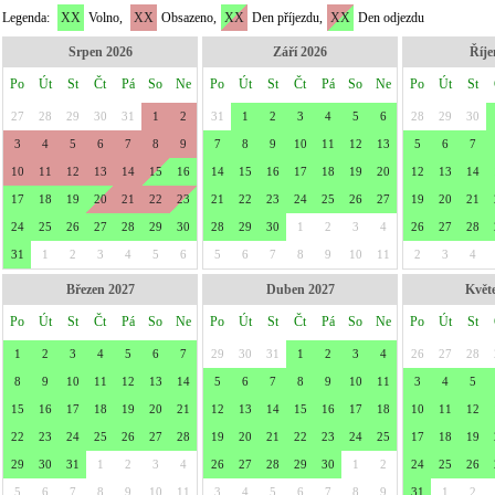
Legenda:
XX
Volno,
XX
Obsazeno,
XX
Den příjezdu,
XX
Den odjezdu
Srpen 2026
Září 2026
Říje
Po
Út
St
Čt
Pá
So
Ne
Po
Út
St
Čt
Pá
So
Ne
Po
Út
St
27
28
29
30
31
1
2
31
1
2
3
4
5
6
28
29
30
3
4
5
6
7
8
9
7
8
9
10
11
12
13
5
6
7
10
11
12
13
14
15
16
14
15
16
17
18
19
20
12
13
14
17
18
19
20
21
22
23
21
22
23
24
25
26
27
19
20
21
24
25
26
27
28
29
30
28
29
30
1
2
3
4
26
27
28
31
1
2
3
4
5
6
5
6
7
8
9
10
11
2
3
4
Březen 2027
Duben 2027
Květ
Po
Út
St
Čt
Pá
So
Ne
Po
Út
St
Čt
Pá
So
Ne
Po
Út
St
1
2
3
4
5
6
7
29
30
31
1
2
3
4
26
27
28
8
9
10
11
12
13
14
5
6
7
8
9
10
11
3
4
5
15
16
17
18
19
20
21
12
13
14
15
16
17
18
10
11
12
22
23
24
25
26
27
28
19
20
21
22
23
24
25
17
18
19
29
30
31
1
2
3
4
26
27
28
29
30
1
2
24
25
26
5
6
7
8
9
10
11
3
4
5
6
7
8
9
31
1
2