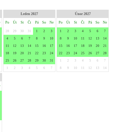
Leden 2027
Únor 2027
e
Po
Út
St
Čt
Pá
So
Ne
Po
Út
St
Čt
Pá
So
Ne
28
29
30
31
1
2
3
1
2
3
4
5
6
7
4
5
6
7
8
9
10
8
9
10
11
12
13
14
11
12
13
14
15
16
17
15
16
17
18
19
20
21
18
19
20
21
22
23
24
22
23
24
25
26
27
28
25
26
27
28
29
30
31
1
2
3
4
5
6
7
1
2
3
4
5
6
7
8
9
10
11
12
13
14
e