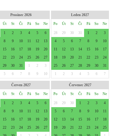
Prosinec 2026
Leden 2027
Út
St
Čt
Pá
So
Ne
Po
Út
St
Čt
Pá
So
Ne
1
2
3
4
5
6
28
29
30
31
1
2
3
8
9
10
11
12
13
4
5
6
7
8
9
10
15
16
17
18
19
20
11
12
13
14
15
16
17
22
23
24
25
26
27
18
19
20
21
22
23
24
29
30
31
1
2
3
25
26
27
28
29
30
31
5
6
7
8
9
10
1
2
3
4
5
6
7
Červen 2027
Červenec 2027
Út
St
Čt
Pá
So
Ne
Po
Út
St
Čt
Pá
So
Ne
1
2
3
4
5
6
28
29
30
1
2
3
4
8
9
10
11
12
13
5
6
7
8
9
10
11
15
16
17
18
19
20
12
13
14
15
16
17
18
22
23
24
25
26
27
19
20
21
22
23
24
25
29
30
1
2
3
4
26
27
28
29
30
31
1