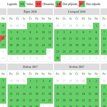
Legenda:
XX
Volno,
XX
Obsazeno,
XX
Den příjezdu,
XX
Den odjezdu
Říjen 2026
Listopad 2026
Ne
Po
Út
St
Čt
Pá
So
Ne
Po
Út
St
Čt
Pá
So
Ne
Po
6
28
29
30
1
2
3
4
26
27
28
29
30
31
1
30
13
5
6
7
8
9
10
11
2
3
4
5
6
7
8
7
20
12
13
14
15
16
17
18
9
10
11
12
13
14
15
14
27
19
20
21
22
23
24
25
16
17
18
19
20
21
22
21
4
26
27
28
29
30
31
1
23
24
25
26
27
28
29
28
11
2
3
4
5
6
7
8
30
1
2
3
4
5
6
4
Duben 2027
Květen 2027
Ne
Po
Út
St
Čt
Pá
So
Ne
Po
Út
St
Čt
Pá
So
Ne
Po
7
29
30
31
1
2
3
4
26
27
28
29
30
1
2
31
14
5
6
7
8
9
10
11
3
4
5
6
7
8
9
7
21
12
13
14
15
16
17
18
10
11
12
13
14
15
16
14
28
19
20
21
22
23
24
25
17
18
19
20
21
22
23
21
4
26
27
28
29
30
1
2
24
25
26
27
28
29
30
28