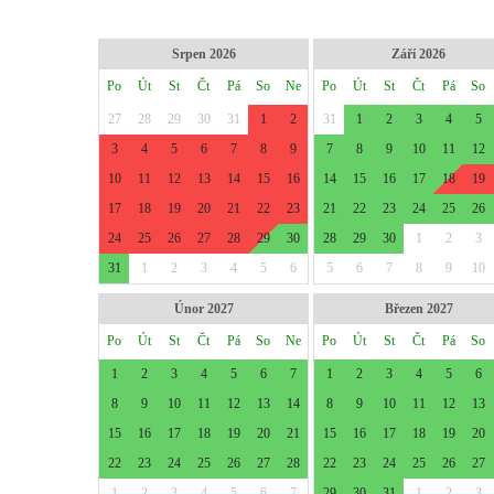
Srpen 2026
Září 2026
Po
Út
St
Čt
Pá
So
Ne
Po
Út
St
Čt
Pá
So
27
28
29
30
31
1
2
31
1
2
3
4
5
3
4
5
6
7
8
9
7
8
9
10
11
12
10
11
12
13
14
15
16
14
15
16
17
18
19
17
18
19
20
21
22
23
21
22
23
24
25
26
24
25
26
27
28
29
30
28
29
30
1
2
3
31
1
2
3
4
5
6
5
6
7
8
9
10
Únor 2027
Březen 2027
Po
Út
St
Čt
Pá
So
Ne
Po
Út
St
Čt
Pá
So
1
2
3
4
5
6
7
1
2
3
4
5
6
8
9
10
11
12
13
14
8
9
10
11
12
13
15
16
17
18
19
20
21
15
16
17
18
19
20
22
23
24
25
26
27
28
22
23
24
25
26
27
1
2
3
4
5
6
7
29
30
31
1
2
3