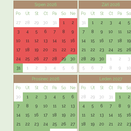
Srpen 2026
Září 2026
Po
Út
St
Čt
Pá
So
Ne
Po
Út
St
Čt
Pá
S
27
28
29
30
31
1
2
31
1
2
3
4
5
3
4
5
6
7
8
9
7
8
9
10
11
12
10
11
12
13
14
15
16
14
15
16
17
18
19
17
18
19
20
21
22
23
21
22
23
24
25
2
24
25
26
27
28
29
30
28
29
30
1
2
3
31
1
2
3
4
5
6
5
6
7
8
9
10
Prosinec 2026
Leden 2027
Po
Út
St
Čt
Pá
So
Ne
Po
Út
St
Čt
Pá
S
30
1
2
3
4
5
6
28
29
30
31
1
2
7
8
9
10
11
12
13
4
5
6
7
8
9
14
15
16
17
18
19
20
11
12
13
14
15
16
21
22
23
24
25
26
27
18
19
20
21
22
2