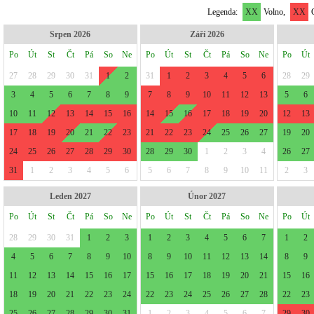
Legenda:
XX
Volno,
XX
O
Srpen 2026
Září 2026
Po
Út
St
Čt
Pá
So
Ne
Po
Út
St
Čt
Pá
So
Ne
Po
Út
27
28
29
30
31
1
2
31
1
2
3
4
5
6
28
29
3
4
5
6
7
8
9
7
8
9
10
11
12
13
5
6
10
11
12
13
14
15
16
14
15
16
17
18
19
20
12
13
17
18
19
20
21
22
23
21
22
23
24
25
26
27
19
20
24
25
26
27
28
29
30
28
29
30
1
2
3
4
26
27
31
1
2
3
4
5
6
5
6
7
8
9
10
11
2
3
Leden 2027
Únor 2027
Po
Út
St
Čt
Pá
So
Ne
Po
Út
St
Čt
Pá
So
Ne
Po
Út
28
29
30
31
1
2
3
1
2
3
4
5
6
7
1
2
4
5
6
7
8
9
10
8
9
10
11
12
13
14
8
9
11
12
13
14
15
16
17
15
16
17
18
19
20
21
15
16
18
19
20
21
22
23
24
22
23
24
25
26
27
28
22
23
25
26
27
28
29
30
31
1
2
3
4
5
6
7
29
30