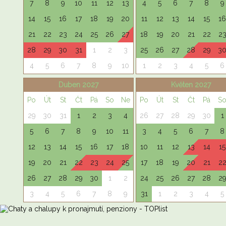
7
8
9
10
11
12
13
4
5
6
7
8
9
14
15
16
17
18
19
20
11
12
13
14
15
16
21
22
23
24
25
26
27
18
19
20
21
22
2
28
29
30
31
1
2
3
25
26
27
28
29
3
4
5
6
7
8
9
10
1
2
3
4
5
6
Duben 2027
Květen 2027
Po
Út
St
Čt
Pá
So
Ne
Po
Út
St
Čt
Pá
S
29
30
31
1
2
3
4
26
27
28
29
30
1
5
6
7
8
9
10
11
3
4
5
6
7
8
12
13
14
15
16
17
18
10
11
12
13
14
15
19
20
21
22
23
24
25
17
18
19
20
21
2
26
27
28
29
30
1
2
24
25
26
27
28
2
3
4
5
6
7
8
9
31
1
2
3
4
5