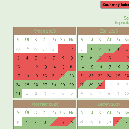
Souhrnný kale
So
kapacit
Srpen 2026
Září 2026
Po
Út
St
Čt
Pá
So
Ne
Po
Út
St
Čt
Pá
S
27
28
29
30
31
1
2
31
1
2
3
4
5
3
4
5
6
7
8
9
7
8
9
10
11
12
10
11
12
13
14
15
16
14
15
16
17
18
19
17
18
19
20
21
22
23
21
22
23
24
25
2
24
25
26
27
28
29
30
28
29
30
1
2
3
31
1
2
3
4
5
6
5
6
7
8
9
10
Prosinec 2026
Leden 2027
Po
Út
St
Čt
Pá
So
Ne
Po
Út
St
Čt
Pá
S
30
1
2
3
4
5
6
28
29
30
31
1
2