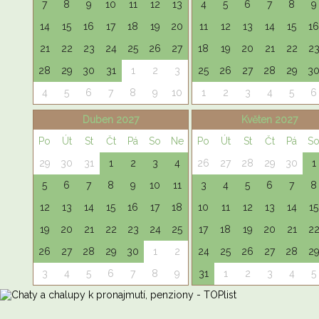
7
8
9
10
11
12
13
4
5
6
7
8
9
14
15
16
17
18
19
20
11
12
13
14
15
16
21
22
23
24
25
26
27
18
19
20
21
22
2
28
29
30
31
1
2
3
25
26
27
28
29
3
4
5
6
7
8
9
10
1
2
3
4
5
6
Duben 2027
Květen 2027
Po
Út
St
Čt
Pá
So
Ne
Po
Út
St
Čt
Pá
S
29
30
31
1
2
3
4
26
27
28
29
30
1
5
6
7
8
9
10
11
3
4
5
6
7
8
12
13
14
15
16
17
18
10
11
12
13
14
15
19
20
21
22
23
24
25
17
18
19
20
21
2
26
27
28
29
30
1
2
24
25
26
27
28
2
3
4
5
6
7
8
9
31
1
2
3
4
5