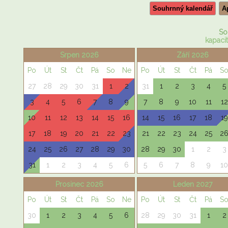
Souhrnný kalendář
A
So
kapacit
Srpen 2026
Září 2026
Po
Út
St
Čt
Pá
So
Ne
Po
Út
St
Čt
Pá
S
27
28
29
30
31
1
2
31
1
2
3
4
5
3
4
5
6
7
8
9
7
8
9
10
11
12
10
11
12
13
14
15
16
14
15
16
17
18
19
17
18
19
20
21
22
23
21
22
23
24
25
2
24
25
26
27
28
29
30
28
29
30
1
2
3
31
1
2
3
4
5
6
5
6
7
8
9
10
Prosinec 2026
Leden 2027
Po
Út
St
Čt
Pá
So
Ne
Po
Út
St
Čt
Pá
S
30
1
2
3
4
5
6
28
29
30
31
1
2