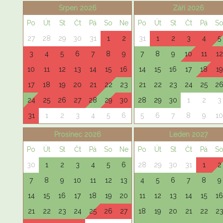
Srpen 2026
Září 2026
Po
Út
St
Čt
Pá
So
Ne
Po
Út
St
Čt
Pá
S
27
28
29
30
31
1
2
31
1
2
3
4
5
3
4
5
6
7
8
9
7
8
9
10
11
12
10
11
12
13
14
15
16
14
15
16
17
18
19
17
18
19
20
21
22
23
21
22
23
24
25
2
24
25
26
27
28
29
30
28
29
30
1
2
3
31
1
2
3
4
5
6
5
6
7
8
9
10
Prosinec 2026
Leden 2027
Po
Út
St
Čt
Pá
So
Ne
Po
Út
St
Čt
Pá
S
30
1
2
3
4
5
6
28
29
30
31
1
2
7
8
9
10
11
12
13
4
5
6
7
8
9
14
15
16
17
18
19
20
11
12
13
14
15
16
21
22
23
24
25
26
27
18
19
20
21
22
2