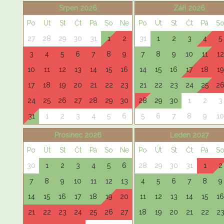
Srpen 2026
Září 2026
Po
Út
St
Čt
Pá
So
Ne
Po
Út
St
Čt
Pá
S
27
28
29
30
31
1
2
31
1
2
3
4
5
3
4
5
6
7
8
9
7
8
9
10
11
12
10
11
12
13
14
15
16
14
15
16
17
18
19
17
18
19
20
21
22
23
21
22
23
24
25
2
24
25
26
27
28
29
30
28
29
30
1
2
3
31
1
2
3
4
5
6
5
6
7
8
9
10
Prosinec 2026
Leden 2027
Po
Út
St
Čt
Pá
So
Ne
Po
Út
St
Čt
Pá
S
30
1
2
3
4
5
6
28
29
30
31
1
2
7
8
9
10
11
12
13
4
5
6
7
8
9
14
15
16
17
18
19
20
11
12
13
14
15
16
21
22
23
24
25
26
27
18
19
20
21
22
2