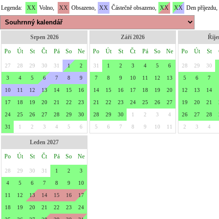
Legenda:
XX
Volno,
XX
Obsazeno,
XX
Částečně obsazeno,
XX
XX
Den příjezdu,
Srpen 2026
Září 2026
Říje
Po
Út
St
Čt
Pá
So
Ne
Po
Út
St
Čt
Pá
So
Ne
Po
Út
St
27
28
29
30
31
1
2
31
1
2
3
4
5
6
28
29
30
3
4
5
6
7
8
9
7
8
9
10
11
12
13
5
6
7
10
11
12
13
14
15
16
14
15
16
17
18
19
20
12
13
14
17
18
19
20
21
22
23
21
22
23
24
25
26
27
19
20
21
24
25
26
27
28
29
30
28
29
30
1
2
3
4
26
27
28
31
1
2
3
4
5
6
5
6
7
8
9
10
11
2
3
4
Leden 2027
Po
Út
St
Čt
Pá
So
Ne
28
29
30
31
1
2
3
4
5
6
7
8
9
10
11
12
13
14
15
16
17
18
19
20
21
22
23
24