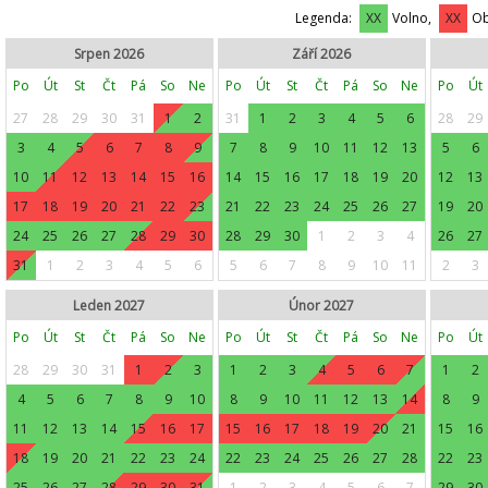
Legenda:
XX
Volno,
XX
Ob
Srpen 2026
Září 2026
Po
Út
St
Čt
Pá
So
Ne
Po
Út
St
Čt
Pá
So
Ne
Po
Út
27
28
29
30
31
1
2
31
1
2
3
4
5
6
28
29
3
4
5
6
7
8
9
7
8
9
10
11
12
13
5
6
10
11
12
13
14
15
16
14
15
16
17
18
19
20
12
13
17
18
19
20
21
22
23
21
22
23
24
25
26
27
19
20
24
25
26
27
28
29
30
28
29
30
1
2
3
4
26
27
31
1
2
3
4
5
6
5
6
7
8
9
10
11
2
3
Leden 2027
Únor 2027
Po
Út
St
Čt
Pá
So
Ne
Po
Út
St
Čt
Pá
So
Ne
Po
Út
28
29
30
31
1
2
3
1
2
3
4
5
6
7
1
2
4
5
6
7
8
9
10
8
9
10
11
12
13
14
8
9
11
12
13
14
15
16
17
15
16
17
18
19
20
21
15
16
18
19
20
21
22
23
24
22
23
24
25
26
27
28
22
23
25
26
27
28
29
30
31
1
2
3
4
5
6
7
29
30