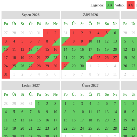
Legenda:
XX
Volno,
XX
O
Srpen 2026
Září 2026
Po
Út
St
Čt
Pá
So
Ne
Po
Út
St
Čt
Pá
So
Ne
Po
Út
27
28
29
30
31
1
2
31
1
2
3
4
5
6
28
29
3
4
5
6
7
8
9
7
8
9
10
11
12
13
5
6
10
11
12
13
14
15
16
14
15
16
17
18
19
20
12
13
17
18
19
20
21
22
23
21
22
23
24
25
26
27
19
20
24
25
26
27
28
29
30
28
29
30
1
2
3
4
26
27
31
1
2
3
4
5
6
5
6
7
8
9
10
11
2
3
Leden 2027
Únor 2027
Po
Út
St
Čt
Pá
So
Ne
Po
Út
St
Čt
Pá
So
Ne
Po
Út
28
29
30
31
1
2
3
1
2
3
4
5
6
7
1
2
4
5
6
7
8
9
10
8
9
10
11
12
13
14
8
9
11
12
13
14
15
16
17
15
16
17
18
19
20
21
15
16
18
19
20
21
22
23
24
22
23
24
25
26
27
28
22
23
25
26
27
28
29
30
31
1
2
3
4
5
6
7
29
30