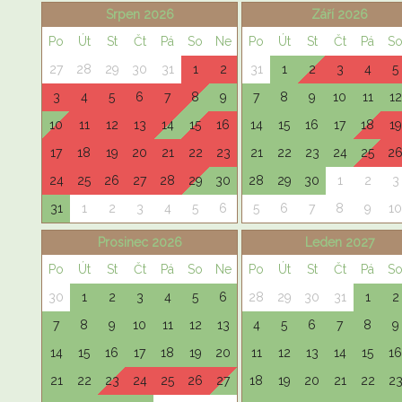
Srpen 2026
Září 2026
Po
Út
St
Čt
Pá
So
Ne
Po
Út
St
Čt
Pá
S
27
28
29
30
31
1
2
31
1
2
3
4
5
3
4
5
6
7
8
9
7
8
9
10
11
12
10
11
12
13
14
15
16
14
15
16
17
18
19
17
18
19
20
21
22
23
21
22
23
24
25
2
24
25
26
27
28
29
30
28
29
30
1
2
3
31
1
2
3
4
5
6
5
6
7
8
9
10
Prosinec 2026
Leden 2027
Po
Út
St
Čt
Pá
So
Ne
Po
Út
St
Čt
Pá
S
30
1
2
3
4
5
6
28
29
30
31
1
2
7
8
9
10
11
12
13
4
5
6
7
8
9
14
15
16
17
18
19
20
11
12
13
14
15
16
21
22
23
24
25
26
27
18
19
20
21
22
2