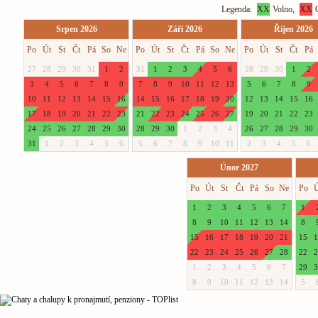
Legenda:
XX
Volno,
XX
O
Srpen 2026
Září 2026
Říjen 2026
Po
Út
St
Čt
Pá
So
Ne
Po
Út
St
Čt
Pá
So
Ne
Po
Út
St
Čt
Pá
27
28
29
30
31
1
2
31
1
2
3
4
5
6
28
29
30
1
2
3
4
5
6
7
8
9
7
8
9
10
11
12
13
5
6
7
8
9
10
11
12
13
14
15
16
14
15
16
17
18
19
20
12
13
14
15
16
17
18
19
20
21
22
23
21
22
23
24
25
26
27
19
20
21
22
23
24
25
26
27
28
29
30
28
29
30
1
2
3
4
26
27
28
29
30
31
1
2
3
4
5
6
5
6
7
8
9
10
11
2
3
4
5
6
Únor 2027
Po
Út
St
Čt
Pá
So
Ne
Po
Ú
1
2
3
4
5
6
7
1
8
9
10
11
12
13
14
8
15
16
17
18
19
20
21
15
1
22
23
24
25
26
27
28
22
2
1
2
3
4
5
6
7
29
3
8
9
10
11
12
13
14
5