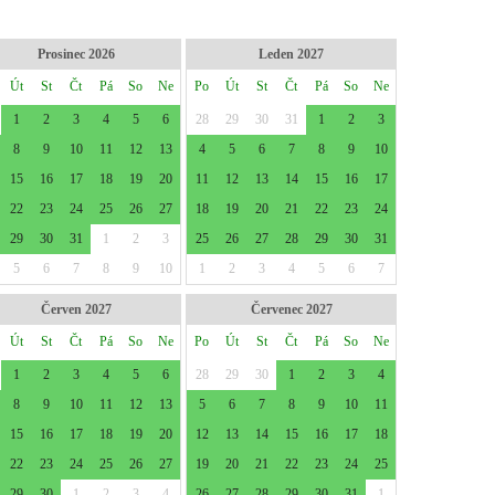
Prosinec 2026
Leden 2027
Út
St
Čt
Pá
So
Ne
Po
Út
St
Čt
Pá
So
Ne
1
2
3
4
5
6
28
29
30
31
1
2
3
8
9
10
11
12
13
4
5
6
7
8
9
10
15
16
17
18
19
20
11
12
13
14
15
16
17
22
23
24
25
26
27
18
19
20
21
22
23
24
29
30
31
1
2
3
25
26
27
28
29
30
31
5
6
7
8
9
10
1
2
3
4
5
6
7
Červen 2027
Červenec 2027
Út
St
Čt
Pá
So
Ne
Po
Út
St
Čt
Pá
So
Ne
1
2
3
4
5
6
28
29
30
1
2
3
4
8
9
10
11
12
13
5
6
7
8
9
10
11
15
16
17
18
19
20
12
13
14
15
16
17
18
22
23
24
25
26
27
19
20
21
22
23
24
25
29
30
1
2
3
4
26
27
28
29
30
31
1