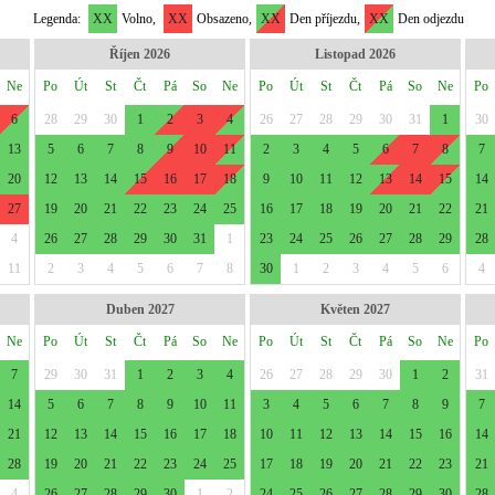
Legenda:
XX
Volno,
XX
Obsazeno,
XX
Den příjezdu,
XX
Den odjezdu
Říjen 2026
Listopad 2026
Ne
Po
Út
St
Čt
Pá
So
Ne
Po
Út
St
Čt
Pá
So
Ne
Po
6
28
29
30
1
2
3
4
26
27
28
29
30
31
1
30
13
5
6
7
8
9
10
11
2
3
4
5
6
7
8
7
20
12
13
14
15
16
17
18
9
10
11
12
13
14
15
14
27
19
20
21
22
23
24
25
16
17
18
19
20
21
22
21
4
26
27
28
29
30
31
1
23
24
25
26
27
28
29
28
11
2
3
4
5
6
7
8
30
1
2
3
4
5
6
4
Duben 2027
Květen 2027
Ne
Po
Út
St
Čt
Pá
So
Ne
Po
Út
St
Čt
Pá
So
Ne
Po
7
29
30
31
1
2
3
4
26
27
28
29
30
1
2
31
14
5
6
7
8
9
10
11
3
4
5
6
7
8
9
7
21
12
13
14
15
16
17
18
10
11
12
13
14
15
16
14
28
19
20
21
22
23
24
25
17
18
19
20
21
22
23
21
4
26
27
28
29
30
1
2
24
25
26
27
28
29
30
28