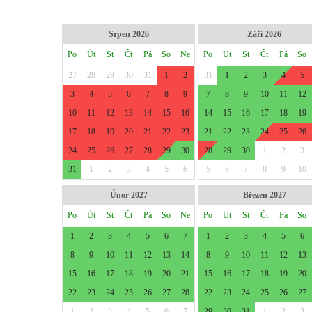
Srpen 2026
Září 2026
Po
Út
St
Čt
Pá
So
Ne
Po
Út
St
Čt
Pá
So
27
28
29
30
31
1
2
31
1
2
3
4
5
3
4
5
6
7
8
9
7
8
9
10
11
12
10
11
12
13
14
15
16
14
15
16
17
18
19
17
18
19
20
21
22
23
21
22
23
24
25
26
24
25
26
27
28
29
30
28
29
30
1
2
3
31
1
2
3
4
5
6
5
6
7
8
9
10
Únor 2027
Březen 2027
Po
Út
St
Čt
Pá
So
Ne
Po
Út
St
Čt
Pá
So
1
2
3
4
5
6
7
1
2
3
4
5
6
8
9
10
11
12
13
14
8
9
10
11
12
13
15
16
17
18
19
20
21
15
16
17
18
19
20
22
23
24
25
26
27
28
22
23
24
25
26
27
1
2
3
4
5
6
7
29
30
31
1
2
3