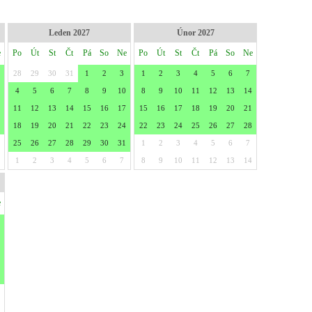
Leden 2027
Únor 2027
e
Po
Út
St
Čt
Pá
So
Ne
Po
Út
St
Čt
Pá
So
Ne
28
29
30
31
1
2
3
1
2
3
4
5
6
7
4
5
6
7
8
9
10
8
9
10
11
12
13
14
11
12
13
14
15
16
17
15
16
17
18
19
20
21
18
19
20
21
22
23
24
22
23
24
25
26
27
28
25
26
27
28
29
30
31
1
2
3
4
5
6
7
1
2
3
4
5
6
7
8
9
10
11
12
13
14
e