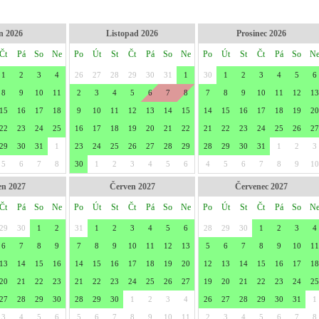
n 2026
Listopad 2026
Prosinec 2026
Čt
Pá
So
Ne
Po
Út
St
Čt
Pá
So
Ne
Po
Út
St
Čt
Pá
So
N
1
2
3
4
26
27
28
29
30
31
1
30
1
2
3
4
5
6
8
9
10
11
2
3
4
5
6
7
8
7
8
9
10
11
12
13
15
16
17
18
9
10
11
12
13
14
15
14
15
16
17
18
19
20
22
23
24
25
16
17
18
19
20
21
22
21
22
23
24
25
26
27
29
30
31
1
23
24
25
26
27
28
29
28
29
30
31
1
2
3
5
6
7
8
30
1
2
3
4
5
6
4
5
6
7
8
9
10
en 2027
Červen 2027
Červenec 2027
Čt
Pá
So
Ne
Po
Út
St
Čt
Pá
So
Ne
Po
Út
St
Čt
Pá
So
N
29
30
1
2
31
1
2
3
4
5
6
28
29
30
1
2
3
4
6
7
8
9
7
8
9
10
11
12
13
5
6
7
8
9
10
11
13
14
15
16
14
15
16
17
18
19
20
12
13
14
15
16
17
18
20
21
22
23
21
22
23
24
25
26
27
19
20
21
22
23
24
25
27
28
29
30
28
29
30
1
2
3
4
26
27
28
29
30
31
1
3
4
5
6
5
6
7
8
9
10
11
2
3
4
5
6
7
8