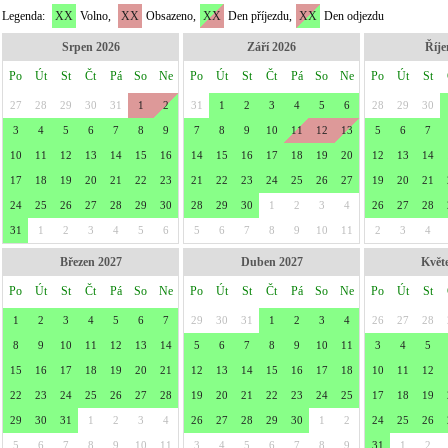
Legenda:
XX
Volno,
XX
Obsazeno,
XX
Den příjezdu,
XX
Den odjezdu
Srpen 2026
Září 2026
Říje
Po
Út
St
Čt
Pá
So
Ne
Po
Út
St
Čt
Pá
So
Ne
Po
Út
St
27
28
29
30
31
1
2
31
1
2
3
4
5
6
28
29
30
3
4
5
6
7
8
9
7
8
9
10
11
12
13
5
6
7
10
11
12
13
14
15
16
14
15
16
17
18
19
20
12
13
14
17
18
19
20
21
22
23
21
22
23
24
25
26
27
19
20
21
24
25
26
27
28
29
30
28
29
30
1
2
3
4
26
27
28
31
1
2
3
4
5
6
5
6
7
8
9
10
11
2
3
4
Březen 2027
Duben 2027
Květ
Po
Út
St
Čt
Pá
So
Ne
Po
Út
St
Čt
Pá
So
Ne
Po
Út
St
1
2
3
4
5
6
7
29
30
31
1
2
3
4
26
27
28
8
9
10
11
12
13
14
5
6
7
8
9
10
11
3
4
5
15
16
17
18
19
20
21
12
13
14
15
16
17
18
10
11
12
22
23
24
25
26
27
28
19
20
21
22
23
24
25
17
18
19
29
30
31
1
2
3
4
26
27
28
29
30
1
2
24
25
26
5
6
7
8
9
10
11
3
4
5
6
7
8
9
31
1
2