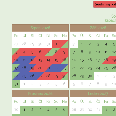
Souhrnný ka
So
kapacit
Srpen 2026
Září 2026
Po
Út
St
Čt
Pá
So
Ne
Po
Út
St
Čt
Pá
S
27
28
29
30
31
1
2
31
1
2
3
4
5
3
4
5
6
7
8
9
7
8
9
10
11
12
10
11
12
13
14
15
16
14
15
16
17
18
19
17
18
19
20
21
22
23
21
22
23
24
25
2
24
25
26
27
28
29
30
28
29
30
1
2
3
31
1
2
3
4
5
6
5
6
7
8
9
10
Prosinec 2026
Leden 2027
Po
Út
St
Čt
Pá
So
Ne
Po
Út
St
Čt
Pá
S
30
1
2
3
4
5
6
28
29
30
31
1
2