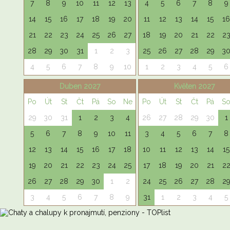
7
8
9
10
11
12
13
4
5
6
7
8
9
14
15
16
17
18
19
20
11
12
13
14
15
16
21
22
23
24
25
26
27
18
19
20
21
22
2
28
29
30
31
1
2
3
25
26
27
28
29
3
4
5
6
7
8
9
10
1
2
3
4
5
6
Duben 2027
Květen 2027
Po
Út
St
Čt
Pá
So
Ne
Po
Út
St
Čt
Pá
S
29
30
31
1
2
3
4
26
27
28
29
30
1
5
6
7
8
9
10
11
3
4
5
6
7
8
12
13
14
15
16
17
18
10
11
12
13
14
15
19
20
21
22
23
24
25
17
18
19
20
21
2
26
27
28
29
30
1
2
24
25
26
27
28
2
3
4
5
6
7
8
9
31
1
2
3
4
5