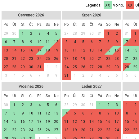
Legenda:
XX
Volno,
XX
Ob
Červenec 2026
Srpen 2026
Po
Út
St
Čt
Pá
So
Ne
Po
Út
St
Čt
Pá
So
Ne
Po
Út
29
30
1
2
3
4
5
27
28
29
30
31
1
2
31
1
6
7
8
9
10
11
12
3
4
5
6
7
8
9
7
8
13
14
15
16
17
18
19
10
11
12
13
14
15
16
14
15
20
21
22
23
24
25
26
17
18
19
20
21
22
23
21
22
27
28
29
30
31
1
2
24
25
26
27
28
29
30
28
29
3
4
5
6
7
8
9
31
1
2
3
4
5
6
5
6
Prosinec 2026
Leden 2027
Po
Út
St
Čt
Pá
So
Ne
Po
Út
St
Čt
Pá
So
Ne
Po
Út
30
1
2
3
4
5
6
28
29
30
31
1
2
3
1
2
7
8
9
10
11
12
13
4
5
6
7
8
9
10
8
9
14
15
16
17
18
19
20
11
12
13
14
15
16
17
15
16
21
22
23
24
25
26
27
18
19
20
21
22
23
24
22
23
28
29
30
31
1
2
3
25
26
27
28
29
30
31
1
2