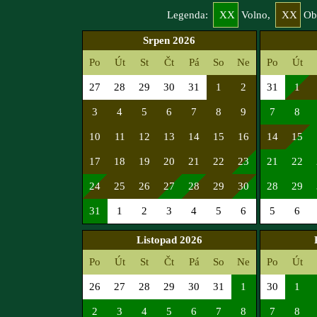
Legenda:
XX
Volno,
XX
Ob
Srpen 2026
Po
Út
St
Čt
Pá
So
Ne
Po
Út
27
28
29
30
31
1
2
31
1
3
4
5
6
7
8
9
7
8
10
11
12
13
14
15
16
14
15
17
18
19
20
21
22
23
21
22
24
25
26
27
28
29
30
28
29
31
1
2
3
4
5
6
5
6
Listopad 2026
Po
Út
St
Čt
Pá
So
Ne
Po
Út
26
27
28
29
30
31
1
30
1
2
3
4
5
6
7
8
7
8