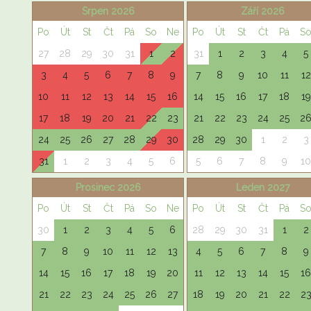
Srpen 2026
Září 2026
Po
Út
St
Čt
Pá
So
Ne
Po
Út
St
Čt
Pá
S
27
28
29
30
31
1
2
31
1
2
3
4
5
3
4
5
6
7
8
9
7
8
9
10
11
12
10
11
12
13
14
15
16
14
15
16
17
18
19
17
18
19
20
21
22
23
21
22
23
24
25
2
24
25
26
27
28
29
30
28
29
30
1
2
3
31
1
2
3
4
5
6
5
6
7
8
9
10
Prosinec 2026
Leden 2027
Po
Út
St
Čt
Pá
So
Ne
Po
Út
St
Čt
Pá
S
30
1
2
3
4
5
6
28
29
30
31
1
2
7
8
9
10
11
12
13
4
5
6
7
8
9
14
15
16
17
18
19
20
11
12
13
14
15
16
21
22
23
24
25
26
27
18
19
20
21
22
2