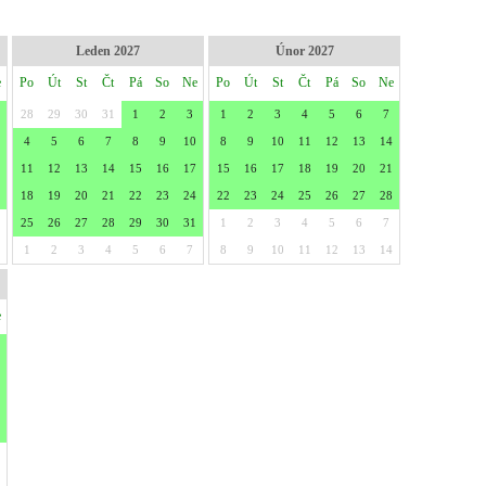
Leden 2027
Únor 2027
e
Po
Út
St
Čt
Pá
So
Ne
Po
Út
St
Čt
Pá
So
Ne
28
29
30
31
1
2
3
1
2
3
4
5
6
7
4
5
6
7
8
9
10
8
9
10
11
12
13
14
11
12
13
14
15
16
17
15
16
17
18
19
20
21
18
19
20
21
22
23
24
22
23
24
25
26
27
28
25
26
27
28
29
30
31
1
2
3
4
5
6
7
1
2
3
4
5
6
7
8
9
10
11
12
13
14
e