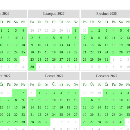
n 2026
Listopad 2026
Prosinec 2026
Čt
Pá
So
Ne
Po
Út
St
Čt
Pá
So
Ne
Po
Út
St
Čt
Pá
So
N
1
2
3
4
26
27
28
29
30
31
1
30
1
2
3
4
5
6
8
9
10
11
2
3
4
5
6
7
8
7
8
9
10
11
12
13
15
16
17
18
9
10
11
12
13
14
15
14
15
16
17
18
19
20
22
23
24
25
16
17
18
19
20
21
22
21
22
23
24
25
26
27
29
30
31
1
23
24
25
26
27
28
29
28
29
30
31
1
2
3
5
6
7
8
30
1
2
3
4
5
6
4
5
6
7
8
9
10
en 2027
Červen 2027
Červenec 2027
Čt
Pá
So
Ne
Po
Út
St
Čt
Pá
So
Ne
Po
Út
St
Čt
Pá
So
N
29
30
1
2
31
1
2
3
4
5
6
28
29
30
1
2
3
4
6
7
8
9
7
8
9
10
11
12
13
5
6
7
8
9
10
11
13
14
15
16
14
15
16
17
18
19
20
12
13
14
15
16
17
18
20
21
22
23
21
22
23
24
25
26
27
19
20
21
22
23
24
25
27
28
29
30
28
29
30
1
2
3
4
26
27
28
29
30
31
1
3
4
5
6
5
6
7
8
9
10
11
2
3
4
5
6
7
8