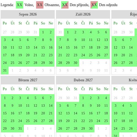
Legenda:
XX
Volno,
XX
Obsazeno,
XX
Den příjezdu,
XX
Den odjezdu
Srpen 2026
Září 2026
Říje
Po
Út
St
Čt
Pá
So
Ne
Po
Út
St
Čt
Pá
So
Ne
Po
Út
St
27
28
29
30
31
1
2
31
1
2
3
4
5
6
28
29
30
3
4
5
6
7
8
9
7
8
9
10
11
12
13
5
6
7
10
11
12
13
14
15
16
14
15
16
17
18
19
20
12
13
14
17
18
19
20
21
22
23
21
22
23
24
25
26
27
19
20
21
24
25
26
27
28
29
30
28
29
30
1
2
3
4
26
27
28
31
1
2
3
4
5
6
5
6
7
8
9
10
11
2
3
4
Březen 2027
Duben 2027
Květ
Po
Út
St
Čt
Pá
So
Ne
Po
Út
St
Čt
Pá
So
Ne
Po
Út
St
1
2
3
4
5
6
7
29
30
31
1
2
3
4
26
27
28
8
9
10
11
12
13
14
5
6
7
8
9
10
11
3
4
5
15
16
17
18
19
20
21
12
13
14
15
16
17
18
10
11
12
22
23
24
25
26
27
28
19
20
21
22
23
24
25
17
18
19
29
30
31
1
2
3
4
26
27
28
29
30
1
2
24
25
26
5
6
7
8
9
10
11
3
4
5
6
7
8
9
31
1
2