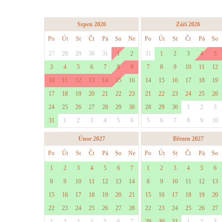
Srpen 2026
Září 2026
Po
Út
St
Čt
Pá
So
Ne
Po
Út
St
Čt
Pá
So
27
28
29
30
31
1
2
31
1
2
3
4
5
3
4
5
6
7
8
9
7
8
9
10
11
12
10
11
12
13
14
15
16
14
15
16
17
18
19
17
18
19
20
21
22
23
21
22
23
24
25
26
24
25
26
27
28
29
30
28
29
30
1
2
3
31
1
2
3
4
5
6
5
6
7
8
9
10
Únor 2027
Březen 2027
Po
Út
St
Čt
Pá
So
Ne
Po
Út
St
Čt
Pá
So
1
2
3
4
5
6
7
1
2
3
4
5
6
8
9
10
11
12
13
14
8
9
10
11
12
13
15
16
17
18
19
20
21
15
16
17
18
19
20
22
23
24
25
26
27
28
22
23
24
25
26
27
1
2
3
4
5
6
7
29
30
31
1
2
3