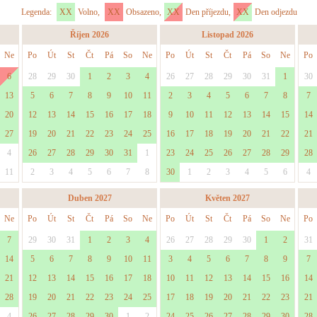
Legenda:
XX
Volno,
XX
Obsazeno,
XX
Den příjezdu,
XX
Den odjezdu
Říjen 2026
Listopad 2026
Ne
Po
Út
St
Čt
Pá
So
Ne
Po
Út
St
Čt
Pá
So
Ne
Po
6
28
29
30
1
2
3
4
26
27
28
29
30
31
1
30
13
5
6
7
8
9
10
11
2
3
4
5
6
7
8
7
20
12
13
14
15
16
17
18
9
10
11
12
13
14
15
14
27
19
20
21
22
23
24
25
16
17
18
19
20
21
22
21
4
26
27
28
29
30
31
1
23
24
25
26
27
28
29
28
11
2
3
4
5
6
7
8
30
1
2
3
4
5
6
4
Duben 2027
Květen 2027
Ne
Po
Út
St
Čt
Pá
So
Ne
Po
Út
St
Čt
Pá
So
Ne
Po
7
29
30
31
1
2
3
4
26
27
28
29
30
1
2
31
14
5
6
7
8
9
10
11
3
4
5
6
7
8
9
7
21
12
13
14
15
16
17
18
10
11
12
13
14
15
16
14
28
19
20
21
22
23
24
25
17
18
19
20
21
22
23
21
4
26
27
28
29
30
1
2
24
25
26
27
28
29
30
28