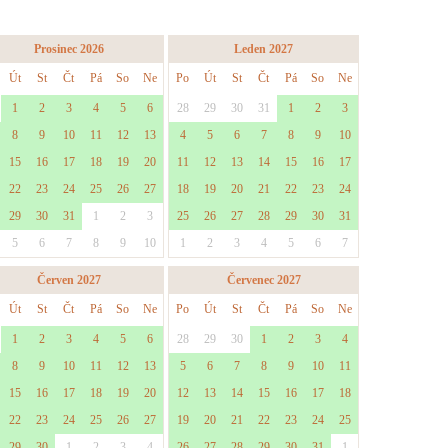
Prosinec 2026
Leden 2027
Út
St
Čt
Pá
So
Ne
Po
Út
St
Čt
Pá
So
Ne
1
2
3
4
5
6
28
29
30
31
1
2
3
8
9
10
11
12
13
4
5
6
7
8
9
10
15
16
17
18
19
20
11
12
13
14
15
16
17
22
23
24
25
26
27
18
19
20
21
22
23
24
29
30
31
1
2
3
25
26
27
28
29
30
31
5
6
7
8
9
10
1
2
3
4
5
6
7
Červen 2027
Červenec 2027
Út
St
Čt
Pá
So
Ne
Po
Út
St
Čt
Pá
So
Ne
1
2
3
4
5
6
28
29
30
1
2
3
4
8
9
10
11
12
13
5
6
7
8
9
10
11
15
16
17
18
19
20
12
13
14
15
16
17
18
22
23
24
25
26
27
19
20
21
22
23
24
25
29
30
1
2
3
4
26
27
28
29
30
31
1