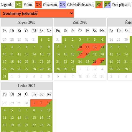
Legenda:
XX
Volno,
XX
Obsazeno,
XX
Částečně obsazeno,
XX
XX
Den příjezdu,
Srpen 2026
Září 2026
Říje
Po
Út
St
Čt
Pá
So
Ne
Po
Út
St
Čt
Pá
So
Ne
Po
Út
St
27
28
29
30
31
1
2
31
1
2
3
4
5
6
28
29
30
3
4
5
6
7
8
9
7
8
9
10
11
12
13
5
6
7
10
11
12
13
14
15
16
14
15
16
17
18
19
20
12
13
14
17
18
19
20
21
22
23
21
22
23
24
25
26
27
19
20
21
24
25
26
27
28
29
30
28
29
30
1
2
3
4
26
27
28
31
1
2
3
4
5
6
5
6
7
8
9
10
11
2
3
4
Leden 2027
Po
Út
St
Čt
Pá
So
Ne
28
29
30
31
1
2
3
4
5
6
7
8
9
10
11
12
13
14
15
16
17
18
19
20
21
22
23
24